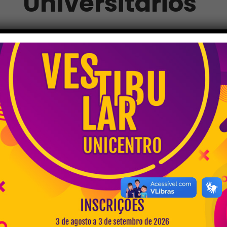
Universitários
Câmpus Cedeteg
Alameda Élio Antonio Dalla Vecchia, 838
Vila Carli – Guarapuava – PR